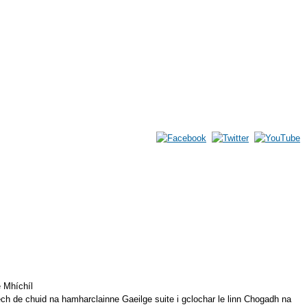
e Mhíchíl
ech de chuid na hamharclainne Gaeilge suite i gclochar le linn Chogadh na