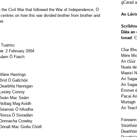
gCarad a 
g the Civil War that followed the War of Independence, Ó
An Léir
 centres on how this war divided brother from brother and
er.
Scríbhn
Dáta an 
Ionad
: 
Tuairisc
Cliar Bh
on
: 2 February 2004
Mère Mi
Adam Ó Fiaich
An tSiúr
Nuala de
Maeisí N
Máire Hastings
An Sagar
Bríd Ó Gallchóir
An Saga
Dearbhla Hannigan
Emmet d
Lesley Conroy
Pacaí Ar
Seán Mac Seáin
Murtagh
Nollaig Mag Aoidh
An Teach
Séamas Ó hAodha
Rossa Ó Sioradáin
Foireann 
Donnacha Crowley
Stiúrthói
Dónall Mac Giolla Chóill
Dearthóir