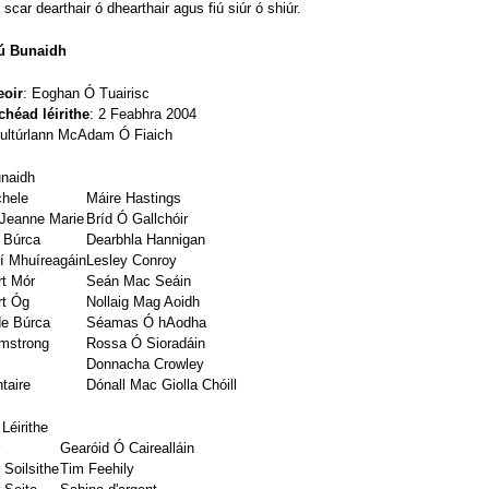
scar dearthair ó dhearthair agus fiú siúr ó shiúr.
iú Bunaidh
eoir
: Eoghan Ó Tuairisc
chéad léirithe
: 2 Feabhra 2004
Cultúrlann McAdam Ó Fiaich
unaidh
chele
Máire Hastings
 Jeanne Marie
Bríd Ó Gallchóir
 Búrca
Dearbhla Hannigan
í Mhuíreagáin
Lesley Conroy
t Mór
Seán Mac Seáin
rt Óg
Nollaig Mag Aoidh
e Búrca
Séamas Ó hAodha
mstrong
Rossa Ó Sioradáin
Donnacha Crowley
taire
Dónall Mac Giolla Chóill
Léirithe
r
Gearóid Ó Cairealláin
 Soilsithe
Tim Feehily