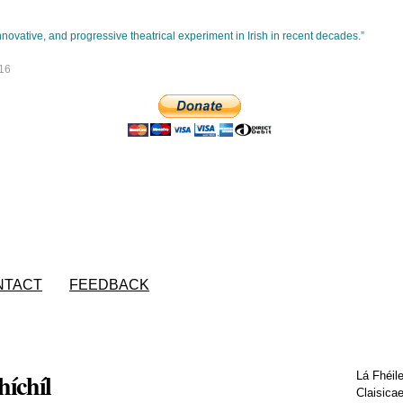
Skip to
main
novative, and progressive theatrical experiment in Irish in recent decades.”
content
16
NTACT
FEEDBACK
híchíl
Lá Fhéil
Claisica