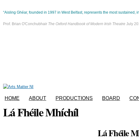
“Aisling Ghéar, founded in 1997 in West Belfast, represents the most sustained, in
Prof. Brian O'Conchubhair
The Oxford Handbook of Modern Irish Theatre
July 20
HOME
ABOUT
PRODUCTIONS
BOARD
CO
Lá Fhéile Mhíchíl
Lá Fhéile M