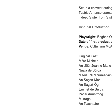
Set in a convent durin
Tuairisc's tense drama
indeed Sister from Sist
Original Production
Playwright
: Eoghan Ó 
Date of first producti
Venue
: Cultúrlann Mc
Original Cast
Mère Michele
An tSiúr Jeanne Marie
Nuala de Búrca
Maeisí Ní Mhuíreagáin
An Sagart Mór
An Sagart Óg
Emmet de Búrca
Pacaí Armstrong
Murtagh
An Teachtaire